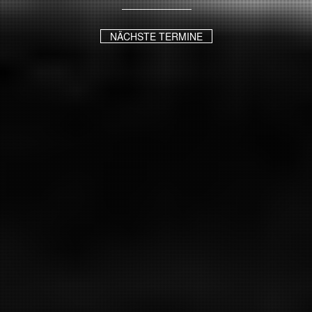
NÄCHSTE TERMINE